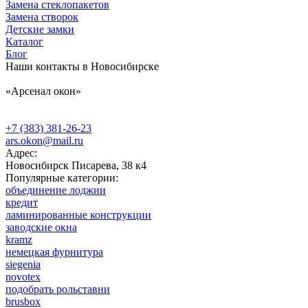
Замена стеклопакетов
Замена створок
Детские замки
Каталог
Блог
Наши контакты в Новосибирске
«Арсенал окон»
+7 (383) 381-26-23
ars.okon@mail.ru
Адрес:
Новосибирск
Писарева, 38 к4
Популярные категории:
объединение лоджии
кредит
ламинированные конструкции
заводские окна
kramz
немецкая фурнитура
siegenia
novotex
подобрать рольставни
brusbox