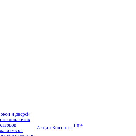
 окон и дверей
 стеклопакетов
 створок
Ещё
Акции
Контакты
вка откосов
 входные группы