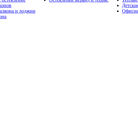
конов
Детски
алкона и лоджии
Офисны
она