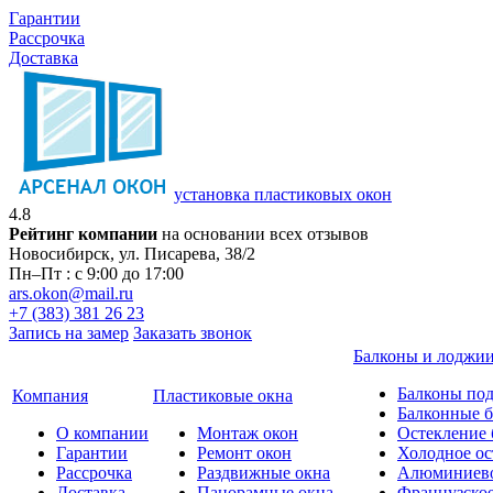
Гарантии
Рассрочка
Доставка
установка пластиковых окон
4.8
Рейтинг компании
на основании всех отзывов
Новосибирск, ул. Писарева, 38/2
Пн–Пт : с 9:00 до 17:00
ars.okon@mail.ru
+7 (383) 381 26 23
Запись на замер
Заказать звонок
Балконы и лоджи
Балконы по
Компания
Пластиковые окна
Балконные 
О компании
Монтаж окон
Остекление 
Гарантии
Ремонт окон
Холодное ос
Рассрочка
Раздвижные окна
Алюминиево
Доставка
Панорамные окна
Французское