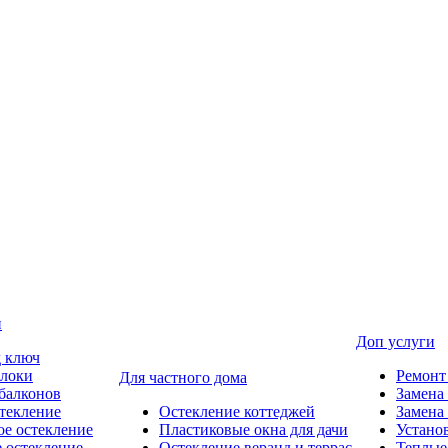
и
Доп услуги
д ключ
блоки
Ремонт
Для частного дома
балконов
Замена
текление
Остекление коттеджей
Замена
е остекление
Пластиковые окна для дачи
Устано
 остекление
Остекление веранд и террас
Теплые